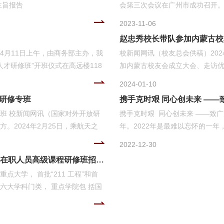
主旨报告
会第三次会议在广州市成功召开。
会。校长助理、校友总会副会长王
2023-11-06
理事会议，来自贸大各级各类校
赵忠秀校长带队参加内蒙古校
展建言献策。参会人员就各项议
4月11日上午，由商务部主办，我
校新闻网讯（校友总会供稿）202
友工作进行规划与展望。全体与
人才研修班”开班仪式在高远楼118
加内蒙古校友会成立大会、走访
七届理事会夏文斌会长任期工作报告
仪式并致辞。继续教育与远程教育
古伊利实业集团股份有限公司，
2024-01-10
远程教育学院副书记赵贞主持。
地、校企合作资源进一步整合，密
研修专班
携手克时艰 同心创未来 —
、包容性的合作倡议，是共商、共
会成立大会胜利召开，赵忠秀校
班 校新闻网讯（国家对外开放研
携手克时艰 同心创未来 ——致
倡议”自提出以来，在国际贸易与
出，内蒙古校友会的成立依托于
。2024年2月25日，乘航天之
年。2022年是最难以忘怀的一年
量和内蒙激情。希望未来以优...
限公司共同打造的航天电器高级研
新之际，谨代表校党委和行政，向
2022-12-30
议室举办了一场隆重的开班典礼，
间给予贸大点赞支持、关心关爱
2023 年金融学专业(金融管理与投资实务方向) 在职人员高级课程研修班招生简章
长张磊楠等出席了本次活动。 在
谢和亲切的问候！ 海压竹枝低复
大学， 首批“211 工程”和首
的招生排名、状元数量、专业特
所未有的防疫“大考”。全体贸大
工六大学科门类， 重点学院包 括国
疫赞歌。在教育部党组...
， 是以国际经济与贸 易、金融
 等优势专业为 学科特色的财经外