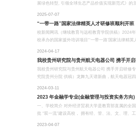
展绿色转型, 引领全球生态产品价值实现新范式》的
2025-07-07
“一带一路”国家法律精英人才研修班顺利开班
校新闻网讯（继续教育与远程教育学院供稿）2024年
校承办的国家援外培训项目“‘一带一路’国家法律精英
会议室隆重举行。对外经济贸易大学校长赵忠秀出席
2024-04-17
学院党总支书记王春蕾出席仪式，仪式由继续教育与
我校贵州研究院与贵州航天电器公司 携手开启
赵忠秀校长在致辞中表示，“一带一路”倡议是开放性
我校贵州研究院与贵州航天电器公司 携手开启研修专
建、共享的务实合作平台，是促进人文交流的桥梁。“
究院贵州分院 供稿）龙舞九天谱新曲，航天电器冠四方
投资、区域经济合作、国际...
舟，沐电器之光，贵州研究院与贵州航天电器股份有
2024-03-11
修班正式启动，在贵州航天电器股份有限公司总部会
贵州航天电器公司党委副书记邹作涛和贵州研究院院
一、学校简介 对外经济贸易大学是教育部直属的全国重点
开班典礼上，张磊楠院长简要介绍了外经济贸易大学
批 “双一流”建设高校， 拥有经、管、法、文、理、
色、业界知名度、企业认可度，...
际经济贸易学院、金融学院、国际商学院、统计学院等
2023-04-07
学、法学(国际经济法) 、工商管理、外语(商务外语)