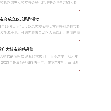
校长赵忠秀及校友总会第七届理事会理事共53人参
强主持大会。 本次大会是疫情常态化后的首次线下
友组织的理事们济济一堂，共同为贸大校友工作事业发
友会成立仪式系列活动
题认真审议、共同研讨，并针对如何做好下一阶段的校
4年1月6日至7日，赵忠秀校长带队前往呼和浩特市参
会代表听取并审议通过《对外经济贸易大学校友总会第
优质生源基地、拜访内蒙古自治区人民政府、调研内蒙
...
签署优质生源基地协议、授牌就业实习基地，推动校
切对接地方经济社会发展。 1月6日，内蒙古校友
—致广大校友的感谢信
长参加成立大会并为内蒙古校友会授旗。赵忠秀校长指
广大校友的感谢信 亲爱的校友们： 辞暮尔尔，烟火年
在内蒙校友、内蒙古籍校友的紧密团结，展现了贸大质
，2023年是最值得期待的一年。在岁末年初、辞旧迎
广大海内外校友致以节日的问候，向在学校“战疫”期
和倾情提供抗疫援助物资的广大校友们，表示衷心的感
举，风吹山角晦还明。今年岁末，惠园经历了一场前
人同心同德、共情共志，谱写了一曲必将载入校史的抗