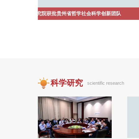
队
我校召开“5・17”重要讲话发表十周年暨自
科学研究
scientific research