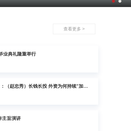
查看更多 >
年毕业典礼隆重举行
CCTV-2《央视财经评论》：（赵忠秀）长钱长投 外资为何持续“加仓”中国
作主旨演讲